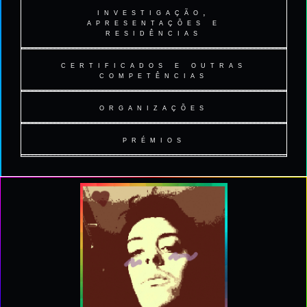
out/2022 - presente . formador
investigação,
▫ Faculdade de Engenharia da
apresentações e
residências
Universidade do Porto (FEUP) ▫
(desde 2022) Formador das
set/2017 - jul/2019 . Mestrado
certificados e outras
disciplinas de Fotografia,
▫
Aprenda V. Mesme: Música no
competências
(MSc) Multimédia - Música
Fotografia Digital e Produção de
Computador - Digitalmente @ Pedreira
▫
Interactiva e Design de Som
Exposição de Fotografias a CEF (9º)
organizações
▫ teletext is resistance - oficina (4h)
3 e 4/mai/2025, Porto | oficina
Operador/a de Fotografia.
▫
prémios
Dissertação
:
"Music with Plants:
▫ fúria de boi - associação cultural ▫
(11 Abr/2025): Raquel Meyers,
Oficina de produção de músical no
Cultivating Bonds Between Grade-
(desde 2023) Formador das
(abr/2022 - presentw): presidente da
Processing Community Day 25
, FBAUP
▫ safari fotográfico juvenil - 1º prémio
computador recurso software de
Schoolers and Nature through Sound
disciplinas Técnicas de Multimédia
mesa de assembleia.
acesso livre. Esta oficina ocorreu
▫
Design"
e Design, Comunicação e
(2024 - presente): membro fundador e
no âmbito do projecto Casyta da
▫ artefactos ressonantes: como pode a
Orientador
:
Rui Penha
;
Co-
(nov/2009):
Instituto Multimédia
Audiovisuais no curso profissional
presidente da direção.
Pedreira
.
orientador
:
Filipe Lopes
tecnologia ajudar-nos a auscultar o mundo
Técnico/a e Multimédia (ensino
secundário).
Site oficial >>
- oficina ▫
▫ safari fotográfico juvenil - menção
▫
Porto Electronic Music Symposium
▫ Escola Superior Artística do Porto
(5 Out/2024): Filipe Lopes, José
honrosa ▫
2024
▫
(ESAP) ▫
▫ Orquestra Jazz de Matosinhos ▫
Alberto Gomes, Porto Electronic
▫ colectivo「大音量コンピューター」
(nov/2008):
Instituto Multimédia